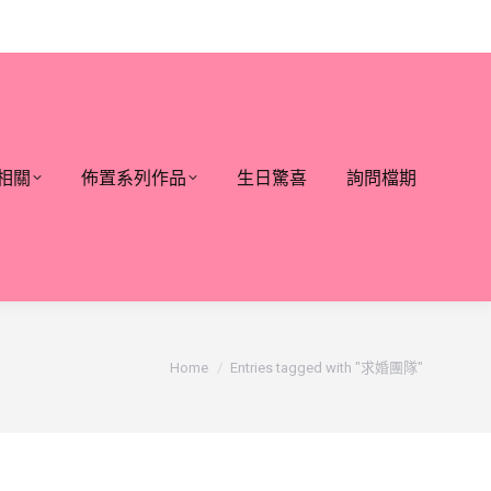
相關
佈置系列作品
生日驚喜
詢問檔期
You are here:
Home
Entries tagged with "求婚團隊"