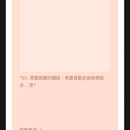
"EX.想要跳舞的橋段，老婆喜歡史迪奇想結
合..等"