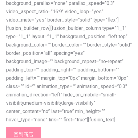
background_parallax=”none” parallax_speed=”0.3″
video_aspect_ratio=”16:9″ video_loop=”yes”
video_mute=”yes” border_style=”solid” type=”flex”]
[fusion_builder_row][fusion_builder_column type=”1_1″
type=”1_1″ layout=”1_1″ background_position=”left top”
background_color=”” border_color=”” border_style=”solid”
border_position=”all” spacing=”yes”
background_image=”” background_repeat=”no-repeat”
padding_top=”” padding_right=”” padding_bottom=””
padding_left=”” margin_top=”0px” margin_bottom=”0px”
class=”” id=”” animation_type=”” animation_speed=”0.3″
animation_direction=”left” hide_on_mobile=”small-
visibility,medium-visibility,large-visibility”
center_content=”no” last=”true” min_height=””
hover_type=”none” link=”” first=”true”][fusion_text]
回到商店