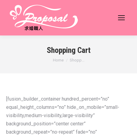
Shopping Cart
You are here:
Home
Shopp...
[fusion_builder_container hundred_percent=”no”
equal_height_columns=”no” hide_on_mobile=”small-
visibility,medium-visibility,large-visibility”
background_position=”center center”
background_repeat=”no-repeat” fade=”no”