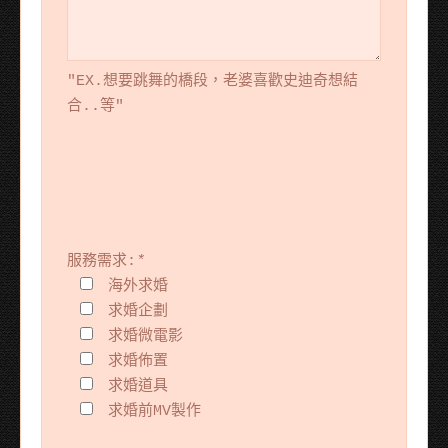
"EX.想要跳舞的橋段，老婆喜歡史迪奇想結
合..等"
服務需求:
*
海外求婚
求婚企劃
求婚微電影
求婚佈置
求婚道具
求婚前MV製作