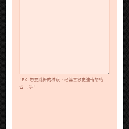
"EX.想要跳舞的橋段，老婆喜歡史迪奇想結
合..等"