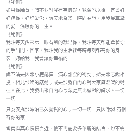
《範例》
如果你願意，請不要對我存有懷疑，我保證以後一定會好
好疼你，好好愛你，讓天地為鑑，時間為證，用我最真摯
的愛，溫暖你的一生。
《範例》
我想每天醒來第一眼看到的就是你，我想每天都能牽著你
的手出門、回家，我想我的生活裡每時每刻都有你的身
影，嫁給我，我會讓你幸福的！
《範例》
說不清是因那小鹿亂撞、滿心甜蜜的衝動；還是那志趣相
投、相見恨晚的感動；或是那發自內心對大家庭溫暖的嚮
往。在此，我發出來自內心最深處無比誠懇的請求。一切
一切，
只為安撫那漂泊已久孤獨的心；一切一切，只因“我想有個
有你的家
當兩顆真心慢慢靠近，便不再需要多華麗的語言，也不需