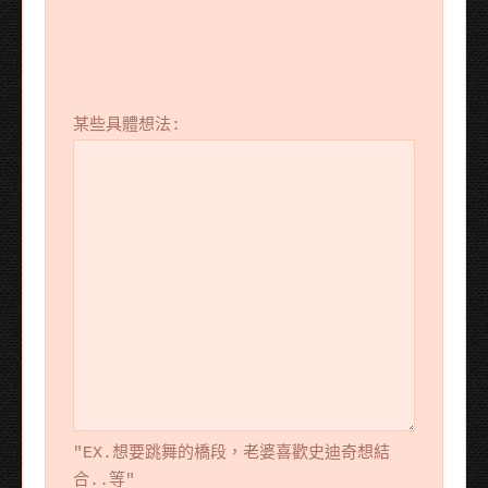
某些具體想法:
"EX.想要跳舞的橋段，老婆喜歡史迪奇想結
合..等"