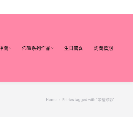
相關
佈置系列作品
生日驚喜
詢問檔期
You are here:
Home
Entries tagged with "婚禮錄影"