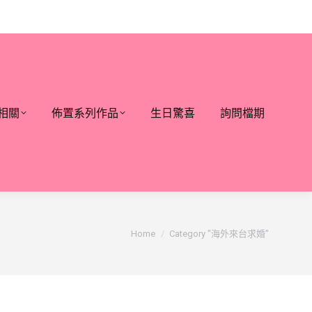
相關
佈置系列作品
生日驚喜
詢問檔期
You are here:
Home
Category "海外來台求婚"