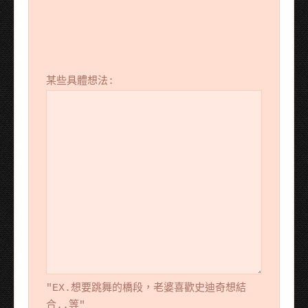
某些具體想法:
"EX.想要跳舞的橋段，老婆喜歡史迪奇想結
合..等"