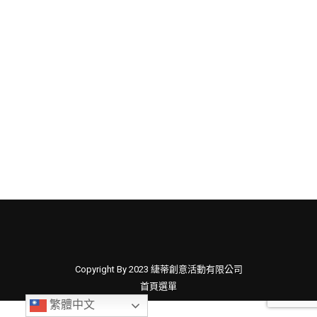
桃園電影院求婚秘笈及桃園電影院推薦
求婚大小事
By
緁帝有限公司
14 9 月, 2023
浪漫求婚一直以來都是許多情侶夢寐以求的時刻，
而如何創意求婚成為了一門藝術。在這篇文章中，
我們將談論電影院求婚的…
Copyright By 2023 緁蒂創意活動有限公司
首頁選單
繁體中文