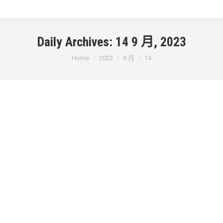
Daily Archives:
14 9 月, 2023
You are here:
Home
2023
9 月
14