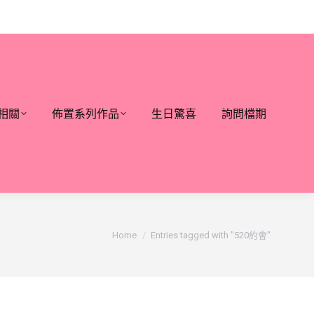
相關
佈置系列作品
生日驚喜
詢問檔期
You are here:
Home
Entries tagged with "520約會"