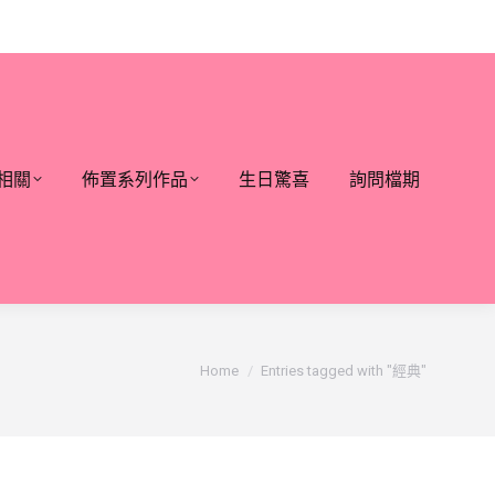
相關
佈置系列作品
生日驚喜
詢問檔期
You are here:
Home
Entries tagged with "經典"