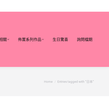
相關
佈置系列作品
生日驚喜
詢問檔期
You are here:
Home
Entries tagged with "日本"