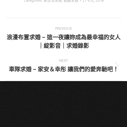
Categories:
来台湾求婚
,
餐廳求婚
27 4 月, 2018
Project
PREVIOUS
navigation
浪漫布置求婚 – 這一夜讓妳成為最幸福的女人
Previous
｜綻影音｜求婚錄影
project:
NEXT
車隊求婚 – 家安＆幸彤 讓我們的愛奔馳吧！
Next
project: