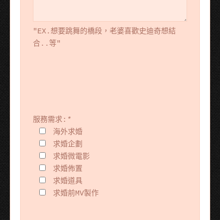
"EX.想要跳舞的橋段，老婆喜歡史迪奇想結
合..等"
服務需求:
*
海外求婚
求婚企劃
求婚微電影
求婚佈置
求婚道具
求婚前MV製作