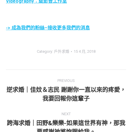
Videography：綻影音工作室
-> 成為我們的粉絲–接收更多我們的消息
Category:
戶外求婚
15 4 月, 2018
Project
PREVIOUS
navigation
逆求婚｜佳妏＆志民 謝謝你一直以來的疼愛，
Previous
我要回報你這輩子
project:
NEXT
跨海求婚｜田野&樂樂-如果這世界有神，那我
Next