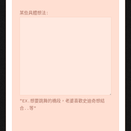
某些具體想法:
"EX.想要跳舞的橋段，老婆喜歡史迪奇想結
合..等"