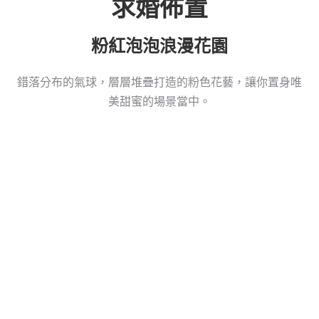
求婚佈置
粉紅泡泡浪漫花園
錯落分布的氣球，層層堆疊打造的粉色花藝，讓你置身唯
美甜蜜的場景當中。