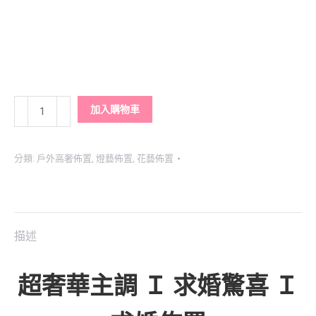
粉
加入購物車
紅
泡
分類:
戶外高奢佈置
,
燈藝佈置
,
花藝佈置
泡
浪
漫
花
描述
園
數
量
超奢華主調 Ｉ 求婚驚喜 Ｉ