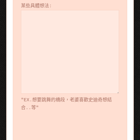
某些具體想法:
"EX.想要跳舞的橋段，老婆喜歡史迪奇想結
合..等"