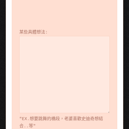
某些具體想法:
"EX.想要跳舞的橋段，老婆喜歡史迪奇想結
合..等"