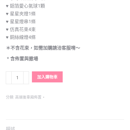
♥ 鋁箔愛心氣球1顆
♥ 星星夾燈1條
♥ 星星燈串1條
♥ 仿真花束4束
♥ 銅絲線燈4條
＊不含花束，如需加購請洽客服唷～
* 含佈置與撤場
求
加入購物車
婚
後
分類:
高端後車廂佈置
車
廂
佈
置-
描述
粉