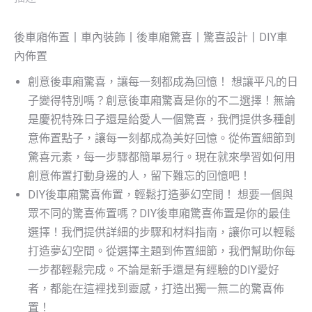
紅
佳
後車廂佈置丨車內裝飾丨後車廂驚喜丨驚喜設計丨DIY車
人
內佈置
數
創意後車廂驚喜，讓每一刻都成為回憶！ 想讓平凡的日
量
子變得特別嗎？創意後車廂驚喜是你的不二選擇！無論
是慶祝特殊日子還是給愛人一個驚喜，我們提供多種創
意佈置點子，讓每一刻都成為美好回憶。從佈置細節到
驚喜元素，每一步驟都簡單易行。現在就來學習如何用
創意佈置打動身邊的人，留下難忘的回憶吧！
DIY後車廂驚喜佈置，輕鬆打造夢幻空間！ 想要一個與
眾不同的驚喜佈置嗎？DIY後車廂驚喜佈置是你的最佳
選擇！我們提供詳細的步驟和材料指南，讓你可以輕鬆
打造夢幻空間。從選擇主題到佈置細節，我們幫助你每
一步都輕鬆完成。不論是新手還是有經驗的DIY愛好
者，都能在這裡找到靈感，打造出獨一無二的驚喜佈
置！