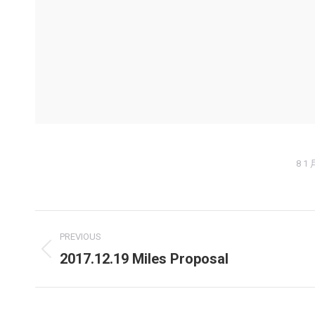
8 1 
Album
PREVIOUS
navigation
2017.12.19 Miles Proposal
Previous
album: