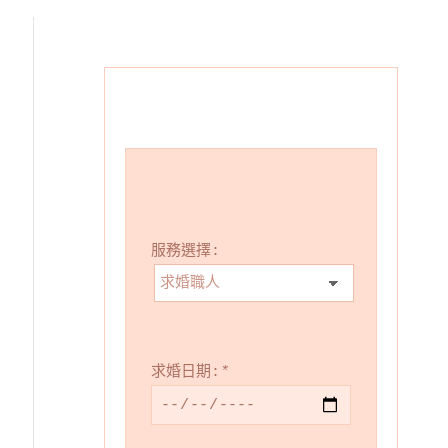
服務選擇:
求婚日期:
*