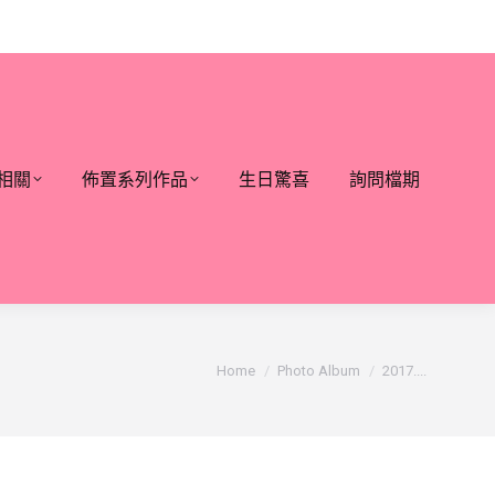
相關
佈置系列作品
生日驚喜
詢問檔期
You are here:
Home
Photo Album
2017....