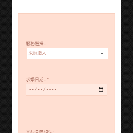
服務選擇:
求婚日期:
*
某些具體想法: