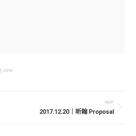
月, 2018
NEXT
2017.12.20｜昕翰 Proposal
Next
album: