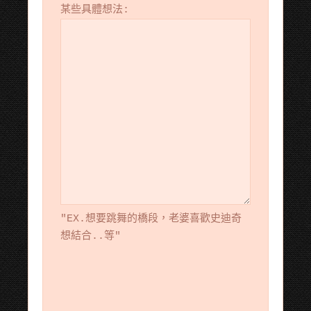
某些具體想法:
"EX.想要跳舞的橋段，老婆喜歡史迪奇
想結合..等"