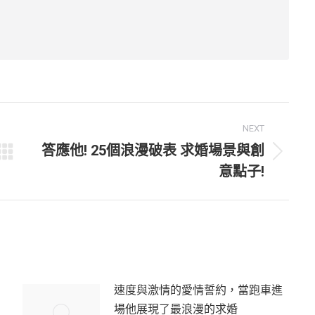
NEXT
答應他! 25個浪漫破表 求婚場景與創
Next
意點子!
post:
速度與激情的愛情誓約，當跑車進
場他展現了最浪漫的求婚