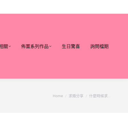
相關
佈置系列作品
生日驚喜
詢問檔期
You are here:
Home
求婚分享
什麼時候求...