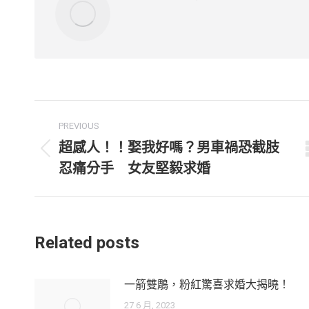
Post
PREVIOUS
navigation
超感人！！娶我好嗎？男車禍恐截肢
Previous
忍痛分手 女友堅毅求婚
post:
Related posts
一箭雙鵰，粉紅驚喜求婚大揭曉！
27 6 月, 2023