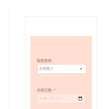
服務選擇:
求婚日期:
*