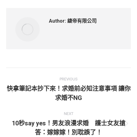
Author:
緁帝有限公司
Post
PREVIOUS
navigation
快拿筆記本抄下來！求婚前必知注意事項 讓你
Previous
求婚不NG
post:
NEXT
10秒say yes！男友浪漫求婚 護士女友搶
Next
答：嫁嫁嫁！別耽誤了！
post: