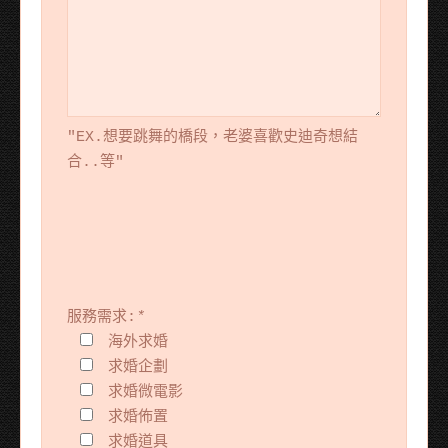
"EX.想要跳舞的橋段，老婆喜歡史迪奇想結
合..等"
服務需求:
*
海外求婚
求婚企劃
求婚微電影
求婚佈置
求婚道具