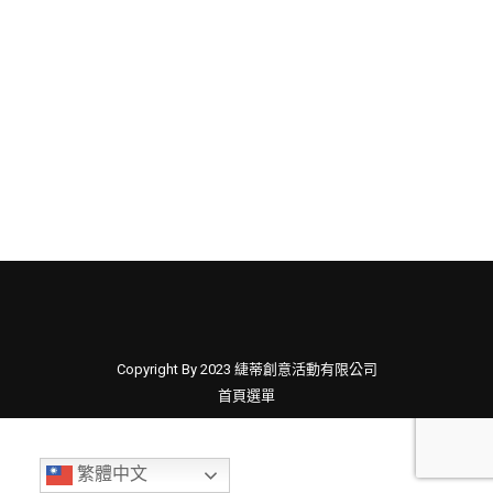
國內找不到求婚好地點？異國超浪漫求
婚景點 讓女生不say yes都不行！
求婚分享
By
緁帝有限公司
27 12 月, 2017
您還在絞盡腦汁想安排最浪漫的地點？旅遊搜尋網
站Skyscanner挑選了世界最新的6大熱門求婚地，
在美景相伴下…
Copyright By 2023 緁蒂創意活動有限公司
首頁選單
繁體中文