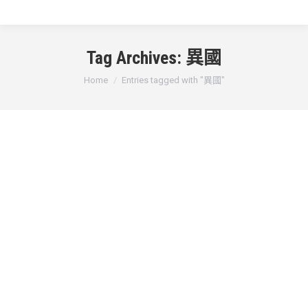
Tag Archives:
異國
You are here:
Home
Entries tagged with "異國"