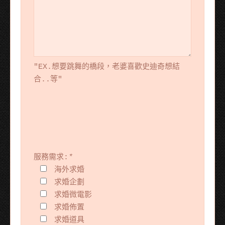
"EX.想要跳舞的橋段，老婆喜歡史迪奇想結
合..等"
服務需求:
*
海外求婚
求婚企劃
求婚微電影
求婚佈置
求婚道具