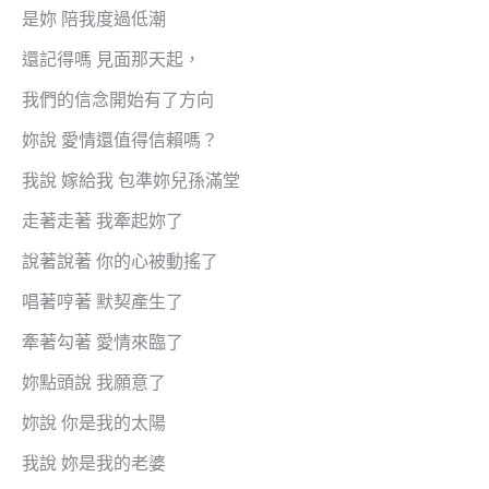
是妳 陪我度過低潮
還記得嗎 見面那天起，
我們的信念開始有了方向
妳說 愛情還值得信賴嗎？
我說 嫁給我 包準妳兒孫滿堂
走著走著 我牽起妳了
說著說著 你的心被動搖了
唱著哼著 默契產生了
牽著勾著 愛情來臨了
妳點頭說 我願意了
妳說 你是我的太陽
我說 妳是我的老婆