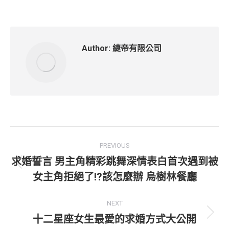
Author:
緁帝有限公司
Post
PREVIOUS
navigation
求婚誓言 男主角精彩跳舞深情表白首次遇到被
Previous
女主角拒絕了!?該怎麼辦 烏樹林餐廳
post:
NEXT
十二星座女生最愛的求婚方式大公開
Next