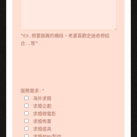
"EX.想要跳舞的橋段，老婆喜歡史迪奇想結
合..等"
服務需求:
*
海外求婚
求婚企劃
求婚微電影
求婚佈置
求婚道具