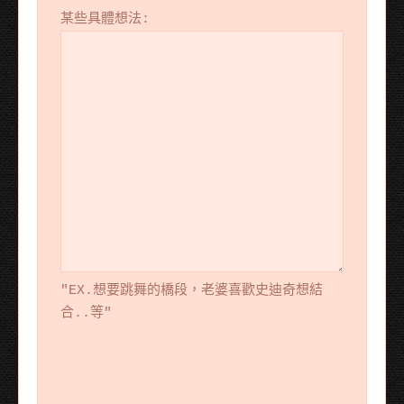
某些具體想法:
"EX.想要跳舞的橋段，老婆喜歡史迪奇想結
合..等"