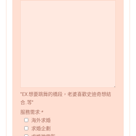
"EX.想要跳舞的橋段，老婆喜歡史迪奇想結
合..等"
服務需求:
*
海外求婚
求婚企劃