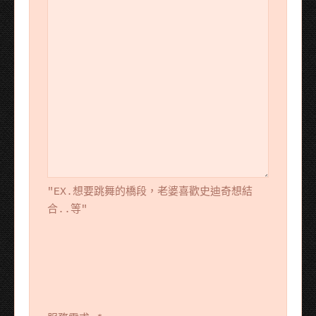
"EX.想要跳舞的橋段，老婆喜歡史迪奇想結
合..等"