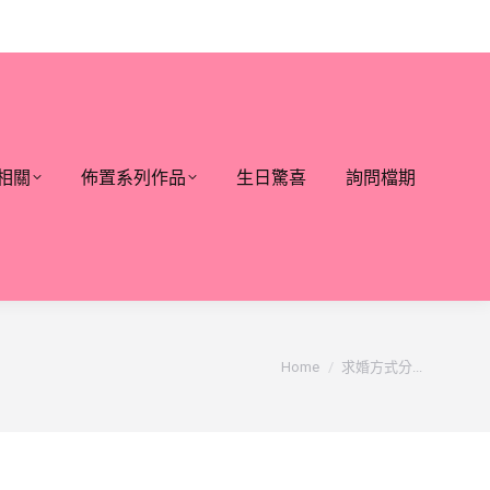
相關
佈置系列作品
生日驚喜
詢問檔期
You are here:
Home
求婚方式分...