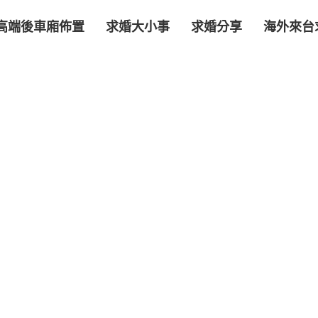
高端後車廂佈置
求婚大小事
求婚分享
海外來台
6 
2
20