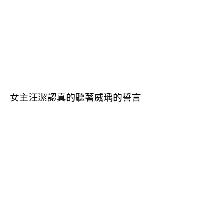
女主汪潔認真的聽著威瑀的誓言