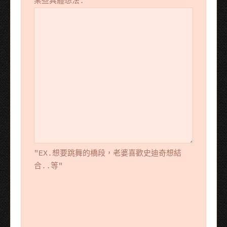
某些具體想法:
"EX.想要跳舞的橋段，老婆喜歡史迪奇想結
合..等"