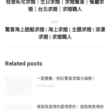
navigation
桂香私宅求婚｜生日求婚｜求婚驚喜｜餐廳求
Previous
婚｜台北求婚｜求婚職人
post:
NEXT
驚喜海上遊艇求婚 | 海上求婚 | 主題求婚 | 浪漫
Next
求婚 | 求婚職人
post:
Related posts
一箭雙鵰，粉紅驚喜求婚大揭曉！
27 6 月, 2023
速度與激情的愛情誓約，當跑車進場他