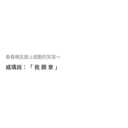
看看親友臉上感動的笑容～
威瑀說：「 我 願 意 」