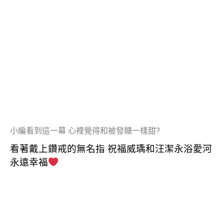
小編看到這一幕 心裡覺得和被發糖一樣甜?
看著戴上鑽戒的無名指 祝福威瑀和汪潔永浴愛河
永遠幸福